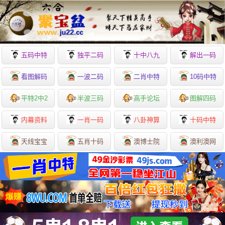
五码中特
独平二码
十中八九
解出一码
看图解码
一波二码
二肖中特
10码中特
平特2中2
半波三码
高手论坛
图解四码
内幕资料
一肖一码
八卦神算
十码中特
天线宝宝
五肖十码
澳博士院
澳利澳网