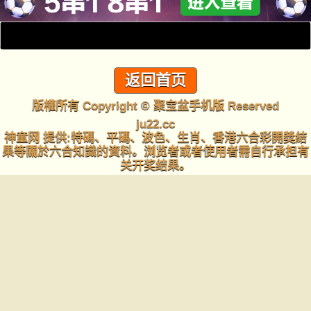
返回首页
版權所有 Copyright © 聚宝盆手机版 Reserved
ju22.cc
神童网 提供:特碼、平碼、波色、生肖、香港六合彩開獎結
果等關於六合知識的資料。浏览者或者使用者需自行承担有
关开奖结果。