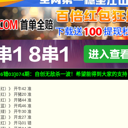
[16错03]074期：自创无敌杀一波！希望能得到大家的支持
红）》 开牛42 准
红）》 开猪20 准
红）》 开猪44 准
蓝）》 开鸡46 准
绿）》 开牛30 准
蓝）》 开龙27 准
红）》 开马01 错