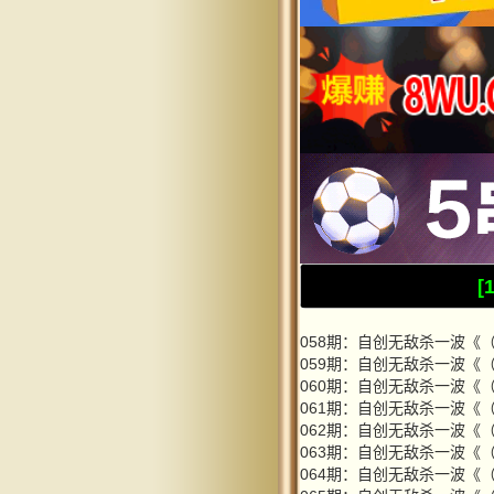
058期：自创无敌杀一波《（
059期：自创无敌杀一波《（
060期：自创无敌杀一波《（
061期：自创无敌杀一波《（
062期：自创无敌杀一波《（
063期：自创无敌杀一波《（
064期：自创无敌杀一波《（