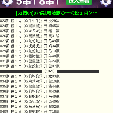
[51错04]074期.哈哈霸◇┅＜殺 1 肖＞┅
023期.殺 1 肖〖0(牛牛牛)〗开:虎29赢
024期.殺 1 肖〖0(鼠鼠鼠)〗开:狗45赢
025期.殺 1 肖〖0(龙龙龙)〗开:猴11赢
026期.殺 1 肖〖0(鼠鼠鼠)〗开:鼠31输
027期.殺 1 肖〖0(蛇蛇蛇)〗开:马49赢
028期.殺 1 肖〖0(虎虎虎)〗开:鸡34赢
029期.殺 1 肖〖0(蛇蛇蛇)〗开:马13赢
030期.殺 1 肖〖0(猪猪猪)〗开:羊48赢
031期.殺 1 肖〖0(鼠鼠鼠)〗开:羊24赢
032期.殺 1 肖〖0(蛇蛇蛇)〗开:鼠07赢
▇▇▇▇▇▇▇▇▇▇▇▇（10-9）▇▇▇▇▇▇▇▇▇▇▇▇
033期.殺 1 肖〖0(狗狗狗)〗开:龙03赢
034期.殺 1 肖〖0(鸡鸡鸡)〗开:鼠19赢
035期.殺 1 肖〖0(鼠鼠鼠)〗开:猪44赢
036期.殺 1 肖〖0(狗狗狗)〗开:鼠43赢
037期.殺 1 肖〖0(蛇蛇蛇)〗开:马49赢
038期.殺 1 肖〖0(兔兔兔)〗开:兔40输
039期.殺 1 肖〖0(马马马)〗开:蛇02赢
040期.殺 1 肖〖0(蛇蛇蛇)〗开:牛18赢