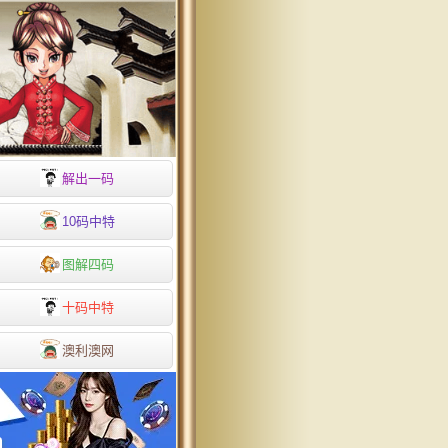
解出一码
10码中特
图解四码
十码中特
澳利澳网