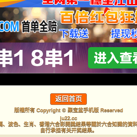
返回首页
版權所有 Copyright © 聚宝盆手机版 Reserved
ju22.cc
平碼、波色、生肖、香港六合彩開獎結果等關於六合知識的資
自行承担有关开奖结果。