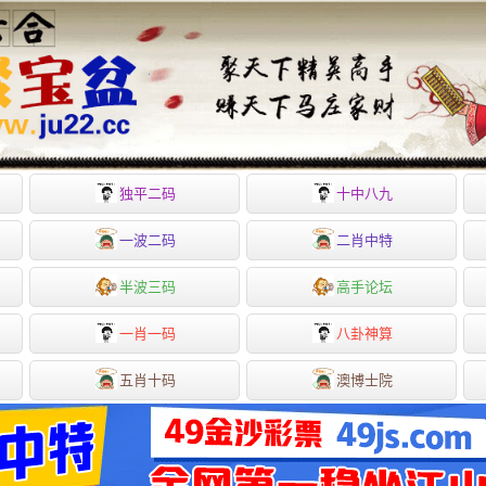
独平二码
十中八九
一波二码
二肖中特
半波三码
高手论坛
一肖一码
八卦神算
五肖十码
澳博士院