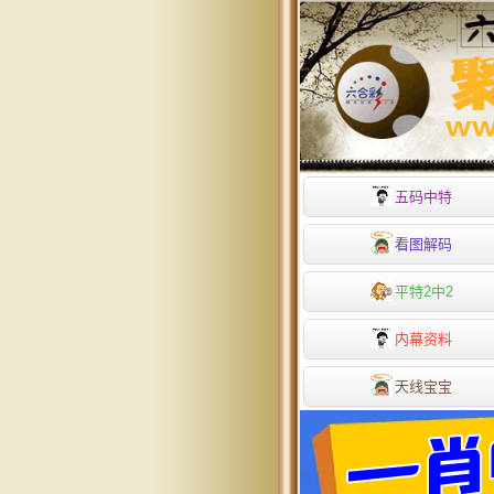
五码中特
看图解码
平特2中2
内幕资料
天线宝宝