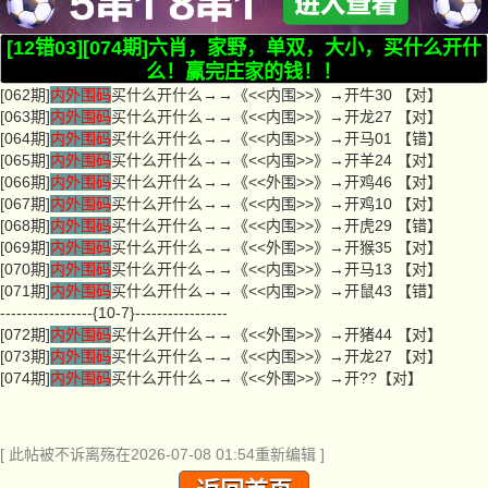
[12错03][074期]六肖，家野，单双，大小，买什么开什
么！赢完庄家的钱！！
[062期]
内外围码
买什么开什么→→《<<内围>>》→开牛30 【对】
[063期]
内外围码
买什么开什么→→《<<内围>>》→开龙27 【对】
[064期]
内外围码
买什么开什么→→《<<内围>>》→开马01 【错】
[065期]
内外围码
买什么开什么→→《<<内围>>》→开羊24 【对】
[066期]
内外围码
买什么开什么→→《<<外围>>》→开鸡46 【对】
[067期]
内外围码
买什么开什么→→《<<内围>>》→开鸡10 【对】
[068期]
内外围码
买什么开什么→→《<<内围>>》→开虎29 【错】
[069期]
内外围码
买什么开什么→→《<<外围>>》→开猴35 【对】
[070期]
内外围码
买什么开什么→→《<<内围>>》→开马13 【对】
[071期]
内外围码
买什么开什么→→《<<内围>>》→开鼠43 【错】
-----------------{10-7}-----------------
[072期]
内外围码
买什么开什么→→《<<外围>>》→开猪44 【对】
[073期]
内外围码
买什么开什么→→《<<内围>>》→开龙27 【对】
[074期]
内外围码
买什么开什么→→《<<外围>>》→开??【对】
[ 此帖被不诉离殇在2026-07-08 01:54重新编辑 ]