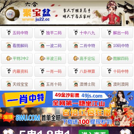
五码中特
独平二码
十中八九
解出一码
看图解码
一波二码
二肖中特
10码中特
平特2中2
半波三码
高手论坛
图解四码
内幕资料
一肖一码
八卦神算
十码中特
天线宝宝
五肖十码
澳博士院
澳利澳网