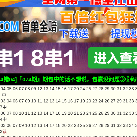
[24错04]『074期』期包中的话不想说，包赢没问题③⑥码
06 07 08 09 12 13 14 15 16 17 20 24 25 27 28 29 30 31 32 33 34
？中
06 07 09 10 11 12 13 14 15 16 17 19 20 23 24 26 27 29 31 33 34
27中
08 10 11 12 13 14 17 18 19 20 21 23 24 25 26 29 30 31 32 33 35
44中
07 09 10 12 13 14 17 18 20 22 23 25 26 27 28 29 31 32 33 34 35
3
错