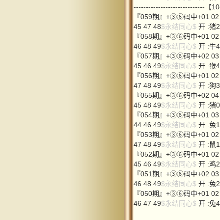
-----------------------------【
『059期』+③⑥码中+01 02 03 04 
45 47 48
$永结同心$
开 :猪
『058期』+③⑥码中+01 02 05 06 
46 48 49
$永结同心$
开 :牛
『057期』+③⑥码中+02 03 04 05 
45 46 49
$永结同心$
开 :猴4
『056期』+③⑥码中+01 02 03 04 
47 48 49
$永结同心$
开 :狗
『055期』+③⑥码中+02 04 05 06 
45 48 49
$永结同心$
开 :猪
『054期』+③⑥码中+01 03 04 05 
44 46 49
$永结同心$
开 :兔
『053期』+③⑥码中+01 02 03 04 
47 48 49
$永结同心$
开 :鼠
『052期』+③⑥码中+01 02 03 05 
45 46 49
$永结同心$
开 :鸡
『051期』+③⑥码中+02 03 07 08 
46 48 49
$永结同心$
开 :兔
『050期』+③⑥码中+01 02 03 04 
46 47 49
$永结同心$
开 :兔