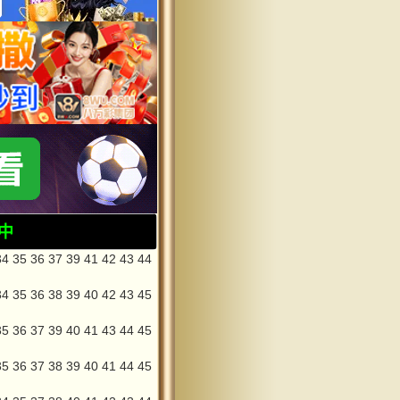
中
 35 36 37 39 41 42 43 44
 35 36 38 39 40 42 43 45
 36 37 39 40 41 43 44 45
 36 37 38 39 40 41 44 45