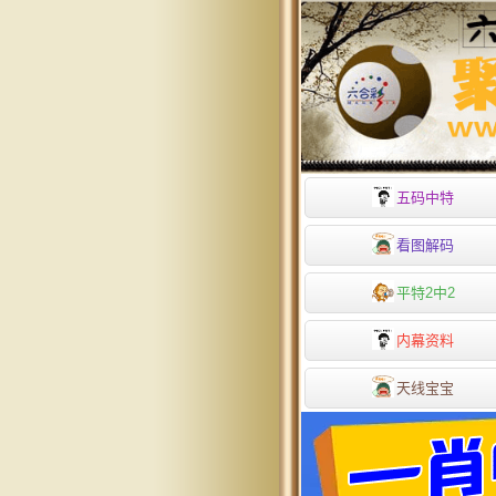
五码中特
看图解码
平特2中2
内幕资料
天线宝宝