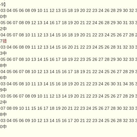
10-9】
05 06 08 09 10 11 12 13 15 18 19 20 22 23 24 26 28 29 30 32 33
20中
07 08 09 12 13 14 16 17 18 19 20 21 22 24 26 28 29 30 31 33 35
42中
07 08 10 11 12 13 14 15 16 18 19 20 21 22 23 24 25 26 27 28 29
7
错
06 08 09 11 12 13 14 15 16 20 21 22 23 24 25 26 28 31 32 33 35
33中
07 08 10 13 14 15 16 17 18 19 22 23 25 26 27 28 29 30 32 33 34
08中
06 07 08 10 12 13 14 15 16 17 18 19 21 22 24 25 26 27 28 29 30
16中
05 08 10 11 13 14 15 16 18 19 20 21 22 23 24 26 30 31 34 35 36
19中
06 07 08 09 10 11 12 13 14 19 20 21 22 23 24 25 26 27 28 29 30
22中
09 10 11 15 16 17 18 19 20 21 22 23 24 25 26 27 28 30 32 33 34
28中
05 06 09 10 12 13 14 15 16 17 20 21 22 23 24 25 26 28 32 33 34
40中