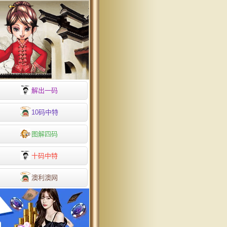
解出一码
10码中特
图解四码
十码中特
澳利澳网