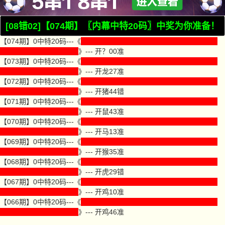
[08错02]【074期】〖内幕中特20码〗中奖为你准备！
【074期】0中特20码---《
单 03 13 17 19 25 27 29 31 39 49 双02 04
10 16 18 20 32 34 40 42
》--- 开？00准
【073期】0中特20码---《
单 05 15 17 19 23 27 35 41 45 49 双02 04
06 08 14 18 22 26 34 38
》--- 开龙27准
【072期】0中特20码---《
单 03 11 21 23 29 31 37 39 43 49 双02 10
14 16 26 28 30 36 42 48
》--- 开猪44错
【071期】0中特20码---《
单 01 05 09 13 27 31 35 37 39 43 双02 04
10 16 36 40 42 44 46 48
》--- 开鼠43准
【070期】0中特20码---《
单 01 13 17 21 29 31 33 37 45 49 双02 04
18 22 24 26 36 40 44 48
》--- 开马13准
【069期】0中特20码---《
单 05 07 15 17 27 33 35 41 43 47 双04 06
10 14 16 26 28 30 36 38
》--- 开猴35准
【068期】0中特20码---《
单 07 11 13 15 17 25 31 37 39 49 双02 08
16 20 22 24 32 36 42 48
》--- 开虎29错
【067期】0中特20码---《
单 03 09 21 23 33 35 37 41 43 47 双04 08
10 20 24 28 30 38 40 48
》--- 开鸡10准
【066期】0中特20码---《
单 09 17 19 23 25 33 37 43 47 49 双10 22
24 26 28 32 38 40 46 48
》--- 开鸡46准