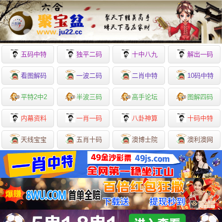
五码中特
独平二码
十中八九
解出一码
看图解码
一波二码
二肖中特
10码中特
平特2中2
半波三码
高手论坛
图解四码
内幕资料
一肖一码
八卦神算
十码中特
天线宝宝
五肖十码
澳博士院
澳利澳网