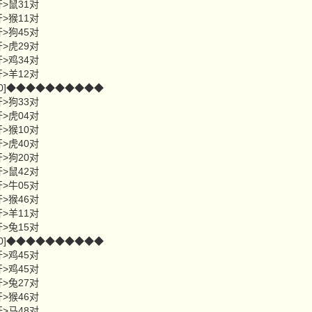
>鼠31对
>猴11对
>狗45对
>虎29对
>鸡34对
>羊12对
10]◆◆◆◆◆◆◆◆◆◆
>狗33对
>虎04对
>猴10对
>虎40对
>狗20对
>鼠42对
>牛05对
>猴46对
>羊11对
>兔15对
10]◆◆◆◆◆◆◆◆◆◆
>鸡45对
>鸡45对
>兔27对
>猴46对
>马48对