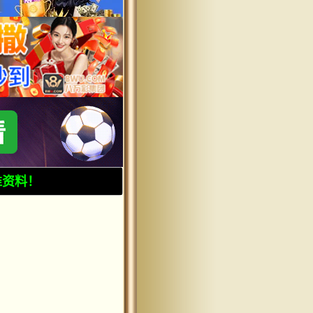
最准资料！