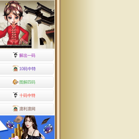
解出一码
10码中特
图解四码
十码中特
澳利澳网