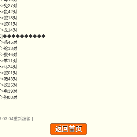
>兔27对
>鼠42对
>蛇13对
>蛇01对
>龙14对
10]◆◆◆◆◆◆◆◆◆◆
>鸡45对
>蛇13对
>猴46对
>羊11对
>马24对
>蛇01对
>猪43对
>蛇25对
>兔39对
>狗08对
 03:04重新编辑 ]
返回首页