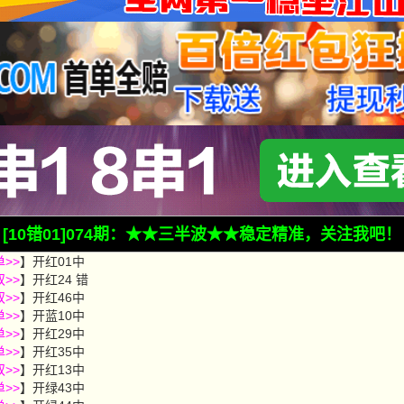
[10错01]074期：★★三半波★★稳定精准，关注我吧！
>>
】开红01中
>>
】开红24 错
>>
】开红46中
>>
】开蓝10中
>>
】开红29中
>>
】开红35中
>>
】开红13中
>>
】开绿43中