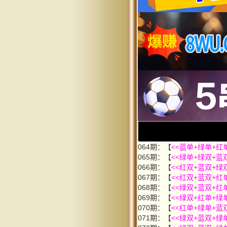
064期：【
<<蓝单+绿单+红单
065期：【
<<绿单+绿双+蓝双
066期：【
<<红双+蓝双+绿双
067期：【
<<红双+蓝双+红单
068期：【
<<绿双+蓝双+红单
069期：【
<<绿双+红单+绿单
070期：【
<<红单+绿单+蓝双
071期：【
<<绿双+蓝双+绿单