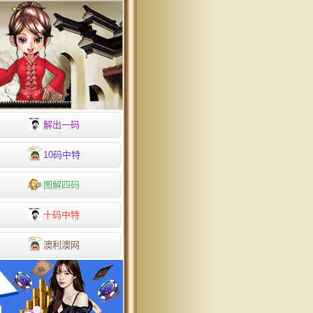
解出一码
10码中特
图解四码
十码中特
澳利澳网