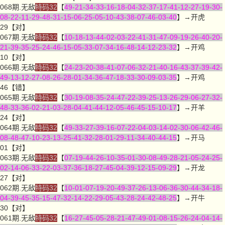
068期.无敌
特码32
【
49-21-34-33-16-18-04-32-37-17-41-12-27-19-30-
08-22-11-29-48-31-15-06-25-05-10-43-38-07-46-03-40
】→开虎
29【对】
067期.无敌
特码32
【
10-18-13-44-02-03-22-41-31-47-09-19-26-40-20-
21-39-35-25-24-46-15-05-33-07-34-16-48-14-12-23-32
】→开鸡
10【对】
066期.无敌
特码32
【
24-23-20-38-41-07-06-32-21-40-16-43-37-39-42-
49-13-12-27-08-26-28-01-34-36-47-18-33-30-09-03-35
】→开鸡
46【错】
065期.无敌
特码32
【
30-19-08-35-24-47-22-39-25-13-26-29-06-27-32-
48-33-36-02-21-03-28-04-41-44-12-05-46-45-15-10-17
】→开羊
24【对】
064期.无敌
特码32
【
49-33-27-39-16-07-22-04-03-14-02-30-06-42-46-
08-48-47-10-23-13-25-41-32-28-01-29-11-34-40-44-15
】→开马
01【对】
063期.无敌
特码32
【
07-19-44-26-10-35-01-30-08-49-28-21-05-24-25-
02-14-06-33-22-03-37-36-18-27-45-04-39-12-15-09-29
】→开龙
27【对】
062期.无敌
特码32
【
10-01-07-19-20-49-37-26-13-06-36-30-44-34-18-
04-39-45-35-15-47-32-14-22-29-05-43-28-24-42-48-25
】→开牛
30【对】
061期.无敌
特码32
【
16-27-45-05-28-21-47-49-01-08-15-26-24-04-14-