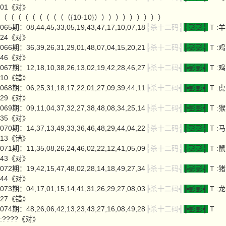
01《对》
（（（（（（（（（（{10-10}））））））））））
065期：08,44,45,33,05,19,43,47,17,10,07,18
╠杀十二码╣
╠彭彭╣
T :羊
24《对》
066期：36,39,26,31,29,01,48,07,04,15,20,21
╠杀十二码╣
╠彭彭╣
T :鸡
46《对》
067期：12,18,10,38,26,13,02,19,42,28,46,27
╠杀十二码╣
╠彭彭╣
T :鸡
10《错》
068期：06,25,31,18,17,22,01,27,09,39,44,11
╠杀十二码╣
╠彭彭╣
T :虎
29《对》
069期：09,11,04,37,32,27,38,48,08,34,25,14
╠杀十二码╣
╠彭彭╣
T :猴
35《对》
070期：14,37,13,49,33,36,46,48,29,44,04,22
╠杀十二码╣
╠彭彭╣
T :马
13《错》
071期：11,35,08,26,24,46,02,22,12,41,05,09
╠杀十二码╣
╠彭彭╣
T :鼠
43《对》
072期：19,42,15,47,48,02,28,14,18,49,27,34
╠杀十二码╣
╠彭彭╣
T :猪
44《对》
073期：04,17,01,15,14,41,31,26,29,27,08,03
╠杀十二码╣
╠彭彭╣
T :龙
27《错》
074期：48,26,06,42,13,23,43,27,16,08,49,28
╠杀十二码╣
╠彭彭╣
T
:????《对》