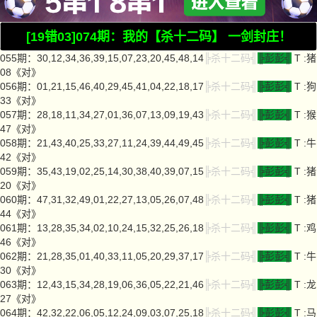
[19错03]074期：我的【杀十二码】 一剑封庄！
055期：30,12,34,36,39,15,07,23,20,45,48,14
╠杀十二码╣
╠彭彭╣
T :猪
08《对》
056期：01,21,15,46,40,29,45,41,04,22,18,17
╠杀十二码╣
╠彭彭╣
T :狗
33《对》
057期：28,18,11,34,27,01,36,07,13,09,19,43
╠杀十二码╣
╠彭彭╣
T :猴
47《对》
058期：21,43,40,25,33,27,11,24,39,44,49,45
╠杀十二码╣
╠彭彭╣
T :牛
42《对》
059期：35,43,19,02,25,14,30,38,40,39,07,15
╠杀十二码╣
╠彭彭╣
T :猪
20《对》
060期：47,31,32,49,01,22,27,13,05,26,07,48
╠杀十二码╣
╠彭彭╣
T :猪
44《对》
061期：13,28,35,34,02,10,24,15,32,25,26,18
╠杀十二码╣
╠彭彭╣
T :鸡
46《对》
062期：21,28,35,01,40,33,11,05,20,29,37,17
╠杀十二码╣
╠彭彭╣
T :牛
30《对》
063期：12,43,15,34,28,19,06,36,05,22,21,46
╠杀十二码╣
╠彭彭╣
T :龙
27《对》
064期：42,32,22,06,05,12,24,09,03,07,25,18
╠杀十二码╣
╠彭彭╣
T :马