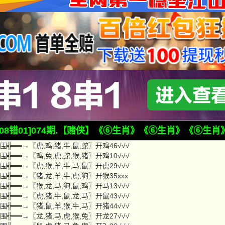
[08错01]074期.【赌侠】《⑥生肖》《⑥生肖》《⑥生肖
╬══→〖虎,鸡,猪,牛,鼠,蛇〗开鸡46√√√
╬══→〖鸡,兔,虎,蛇,猴,猪〗开鸡10√√√
╬══→〖虎,猴,羊,牛,马,鼠〗开虎29√√√
╬══→〖猪,龙,羊,牛,虎,狗〗开猴35xxx
╬══→〖猴,龙,马,狗,鼠,鸡〗开马13√√√
╬══→〖虎,猪,牛,鼠,龙,马〗开鼠43√√√
╬══→〖猪,鼠,羊,猴,牛,马〗开猪44√√√
╬══→〖龙,猪,马,虎,猴,兔〗开龙27√√√