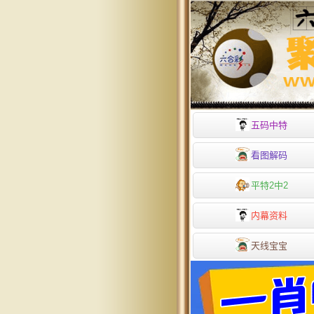
五码中特
看图解码
平特2中2
内幕资料
天线宝宝