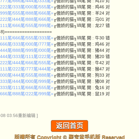
/777尾/666尾/444尾/333尾=
╓傲娇的猫╖Ⅶ尾 開 : 鸡10 对
/222尾/333尾/000尾/555尾=
╓傲娇的猫╖Ⅶ尾 開 : 鸡46 对
/999尾/555尾/888尾/666尾=
╓傲娇的猫╖Ⅶ尾 開 : 羊24 对
/222尾/444尾/888尾/666尾=
╓傲娇的猫╖Ⅶ尾 開 : 马01 对
/111尾/666尾/555尾/999尾=
╓傲娇的猫╖Ⅶ尾 開 : 龙27 错
-8}===================
/111尾/666尾/555尾/333尾=
╓傲娇的猫╖Ⅶ尾 開 : 牛30 错
/666尾/333尾/000尾/777尾=
╓傲娇的猫╖Ⅶ尾 開 : 鸡46 对
/444尾/888尾/999尾/000尾=
╓傲娇的猫╖Ⅶ尾 開 : 猪44 对
/444尾/333尾/111尾/222尾=
╓傲娇的猫╖Ⅶ尾 開 : 猪20 错
/222尾/444尾/666尾/555尾=
╓傲娇的猫╖Ⅶ尾 開 : 牛42 对
/111尾/222尾/777尾/444尾=
╓傲娇的猫╖Ⅶ尾 開 : 猴47 对
/000尾/444尾/555尾/888尾=
╓傲娇的猫╖Ⅶ尾 開 : 狗33 对
/333尾/444尾/000尾/999尾=
╓傲娇的猫╖Ⅶ尾 開 : 猪08 对
/333尾/111尾/666尾/555尾=
╓傲娇的猫╖Ⅶ尾 開 : 兔16 对
/666尾/888尾/222尾/999尾=
╓傲娇的猫╖Ⅶ尾 開 : 鼠19 对
08 03:56重新编辑 ]
返回首页
版權所有 Copyright © 聚宝盆手机版 Reserved