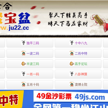
独平二码
十中八九
一波二码
二肖中特
半波三码
高手论坛
一肖一码
八卦神算
五肖十码
澳博士院