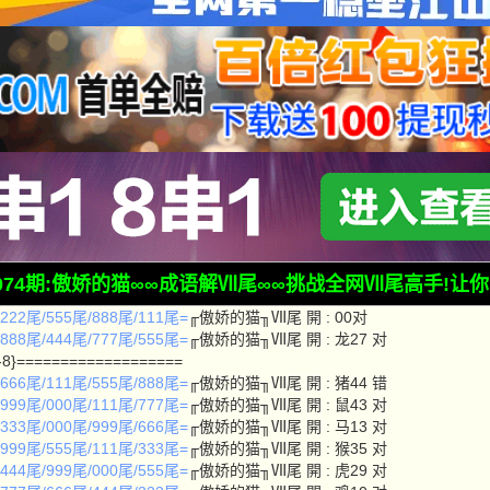
4]074期:傲娇的猫∞∞成语解Ⅶ尾∞∞挑战全网Ⅶ尾高手!让
/222尾/555尾/888尾/111尾=
╓傲娇的猫╖Ⅶ尾 開 : 00对
/888尾/444尾/777尾/555尾=
╓傲娇的猫╖Ⅶ尾 開 : 龙27 对
-8}===================
/666尾/111尾/555尾/888尾=
╓傲娇的猫╖Ⅶ尾 開 : 猪44 错
/999尾/000尾/111尾/777尾=
╓傲娇的猫╖Ⅶ尾 開 : 鼠43 对
/333尾/000尾/999尾/666尾=
╓傲娇的猫╖Ⅶ尾 開 : 马13 对
/999尾/555尾/111尾/333尾=
╓傲娇的猫╖Ⅶ尾 開 : 猴35 对
/444尾/999尾/000尾/555尾=
╓傲娇的猫╖Ⅶ尾 開 : 虎29 对