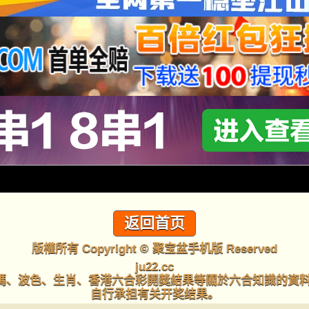
返回首页
版權所有 Copyright © 聚宝盆手机版 Reserved
ju22.cc
平碼、波色、生肖、香港六合彩開獎結果等關於六合知識的資
自行承担有关开奖结果。