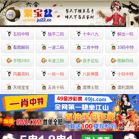
五码中特
独平二码
十中八九
解出一码
看图解码
一波二码
二肖中特
10码中特
平特2中2
半波三码
高手论坛
图解四码
内幕资料
一肖一码
八卦神算
十码中特
天线宝宝
五肖十码
澳博士院
澳利澳网