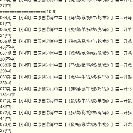
27[中]
==================={10-9}
064期,〓【小印】〓原创⑦肖中〓【《马/鼠/猴/狗/牛/蛇/羊》】〓→开马
01[中]
065期,〓【小印】〓原创⑦肖中〓【《兔/鼠/羊/猪/龙/虎/马》】〓→开羊
24[中]
066期,〓【小印】〓原创⑦肖中〓【《狗/虎/马/牛/羊/蛇/兔》】〓→开鸡
46[不中]
067期,〓【小印】〓原创⑦肖中〓【《虎/猪/龙/狗/蛇/鼠/猴》】〓→开鸡
10[不中]
068期,〓【小印】〓原创⑦肖中〓【《马/龙/猪/鸡/猴/鼠/虎》】〓→开虎
29[中]
069期,〓【小印】〓原创⑦肖中〓【《虎/羊/牛/龙/狗/猴/马》】〓→开猴
35[中]
070期,〓【小印】〓原创⑦肖中〓【《狗/猴/鼠/牛/蛇/鸡/龙》】〓→开马
13[不中]
071期,〓【小印】〓原创⑦肖中〓【《鼠/猪/牛/龙/虎/羊/猴》】〓→开鼠
43[中]
072期,〓【小印】〓原创⑦肖中〓【《猪/鼠/狗/蛇/羊/鸡/马》】〓→开猪
44[中]
073期,〓【小印】〓原创⑦肖中〓【《鼠/蛇/猴/龙/虎/牛/兔》】〓→开龙
27[中]