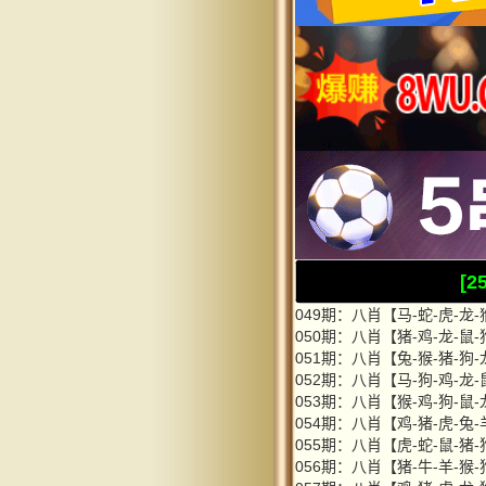
[
049期：八肖【马-蛇-虎-龙-
050期：八肖【猪-鸡-龙-鼠-
051期：八肖【兔-猴-猪-狗-
052期：八肖【马-狗-鸡-龙-
053期：八肖【猴-鸡-狗-鼠-
054期：八肖【鸡-猪-虎-兔-
055期：八肖【虎-蛇-鼠-猪-
056期：八肖【猪-牛-羊-猴-