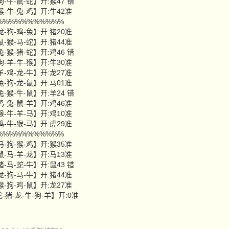
狗-牛-鼠-蛇】开:猴47 错
猴-牛-兔-鸡】开:牛42准
]%%%%%%%%%%%
龙-狗-鸡-兔】开:猪20准
鼠-猴-马-蛇】开:猪44准
兔-猴-猪-蛇】开:鸡46 错
狗-羊-牛-猴】开:牛30准
羊-鸡-龙-牛】开:龙27准
兔-狗-龙-鼠】开:马01准
兔-猴-牛-鼠】开:羊24 错
鸡-兔-鼠-羊】开:鸡46准
猴-牛-羊-马】开:鸡10准
鸡-牛-猴-马】开:虎29准
]%%%%%%%%%%%
马-狗-猴-鸡】开:猴35准
鼠-马-羊-龙】开:马13准
猪-马-蛇-牛】开:鼠43 错
龙-狗-马-牛】开:猪44准
猴-狗-鸡-鼠】开:龙27准
蛇-猪-龙-牛-狗-羊】开:0准