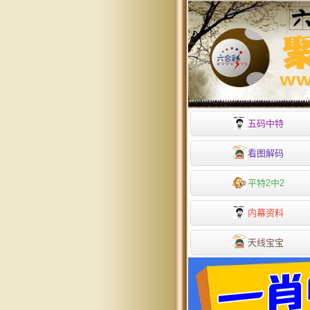
五码中特
看图解码
平特2中2
内幕资料
天线宝宝