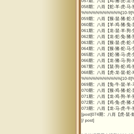
057期：八肖【鸡-猪-虎-龙-
058期：八肖【蛇-羊-虎-马-
%%%%%%%%%%%[10-9
059期：八肖【猴-鼠-猪-蛇-
060期：八肖【羊-鸡-猪-兔-
061期：八肖【龙-鼠-羊-狗-
062期：八肖【龙-蛇-兔-猪-
063期：八肖【猴-鼠-虎-蛇-
064期：八肖【猴-猪-蛇-马-
065期：八肖【蛇-猪-马-虎-
066期：八肖【龙-猪-马-狗-
067期：八肖【鼠-狗-蛇-鸡-
068期：八肖【虎-龙-鼠-蛇-
%%%%%%%%%%%[10-8
069期：八肖【兔-牛-鼠-羊-
070期：八肖【猴-鸡-猪-蛇-
071期：八肖【龙-鸡-狗-羊-
072期：八肖【鸡-兔-虎-猪-
073期：八肖【龙-马-虎-牛-
[post]074期：八肖【虎-鼠-
[/ post]