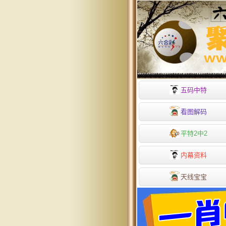
五码中特
看图解码
平特2中2
内幕资料
天线宝宝