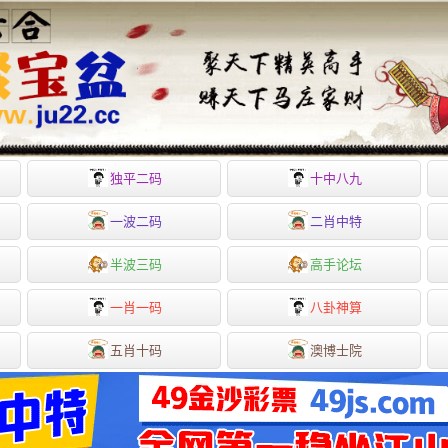
独平二码
十中八九
一波二码
二肖中特
半波三码
高手论坛
一肖一码
八卦神算
五肖十码
澳博士院