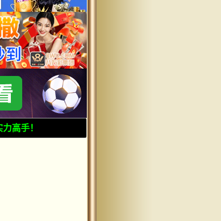
实力高手！