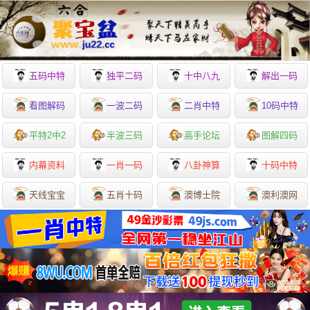
五码中特
独平二码
十中八九
解出一码
看图解码
一波二码
二肖中特
10码中特
平特2中2
半波三码
高手论坛
图解四码
内幕资料
一肖一码
八卦神算
十码中特
天线宝宝
五肖十码
澳博士院
澳利澳网