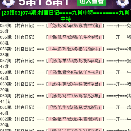
[20错03]074期:村官日记====九肖中特========九肖
中特
054期:【村官日记】===【
「兔/蛇/鸡/马/龙/猴/虎/羊/猪」
】====开===兔
16准
055期:【村官日记】===【
「兔/鼠/马/虎/猪/羊/牛/狗/猴」
】====开===猪
08准
056期:【村官日记】===【
「羊/蛇/鸡/鼠/狗/猪/龙/猴/牛」
】====开===狗
33准
057期:【村官日记】===【
「猴/兔/羊/龙/虎/蛇/狗/马/鸡」
】====开===猴
47准
058期:【村官日记】===【
「鼠/兔/猴/狗/马/猪/羊/牛/虎」
】====开===牛
42准
059期:【村官日记】===【
「虎/牛/狗/蛇/羊/猴/猪/鸡/鼠」
】====开===猪
20准
060期:【村官日记】===【
「猴/蛇/马/牛/龙/鸡/鼠/兔/羊」
】====开===猪
44 错
061期:【村官日记】===【
「猴/羊/牛/鸡/鼠/马/龙/虎/狗」
】====开===鸡
46准
062期:【村官日记】===【
「兔/猪/马/虎/龙/牛/猴/鼠/狗」
】====开===牛
30准
063期:【村官日记】===【
「蛇/鼠/龙/牛/狗/兔/马/鸡/猪」
】====开===龙