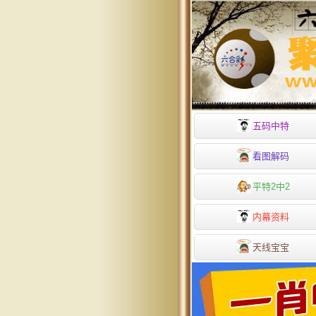
五码中特
看图解码
平特2中2
内幕资料
天线宝宝