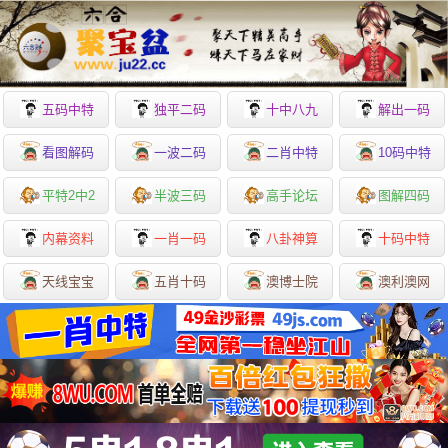
五码中特
独平二码
十中八九
解出一码
看图解码
一波二码
二肖中特
10码中特
平特2中2
半波三码
高手论坛
图解四码
内幕资料
一肖一码
八卦神算
十码中特
天线宝宝
五肖十码
澳博士院
澳利澳网