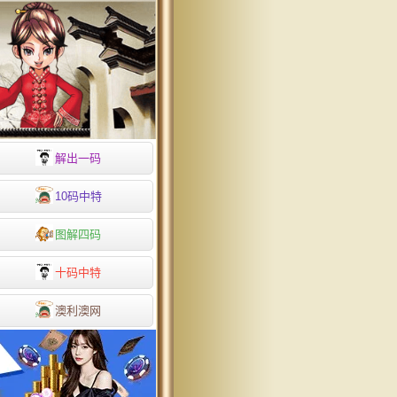
解出一码
10码中特
图解四码
十码中特
澳利澳网