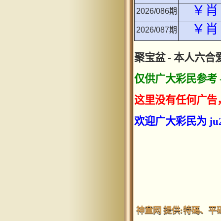
￥肖
2026/086期
￥肖
2026/087期
聚宝盆 - 本人
六合
仅供广大彩民参考 -
这里没有任何广告
欢迎广大彩民为 ju
神童网 提供:特碼、